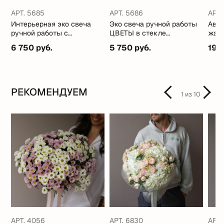
АРТ. 5685
АРТ. 5686
АРТ.
Интерьерная эко свеча
Эко свеча ручной работы
Авто
ручной работы с
ЦВЕТЫ в стекле
жабо
кокосовым маслом
(стильные ароматы)
6 750 руб.
5 750 руб.
19 
РЕКОМЕНДУЕМ
1
из
10
АРТ. 4056
АРТ. 6830
АРТ.