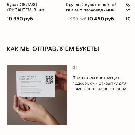
Букет ОБЛАКО
Круглый букет в нежной
Бук
ХРИЗАНТЕМ, 31 шт
гамме с пионовидными
ром
розочками, гортензией и
10 350 руб.
10 450 руб.
10 
11 950 руб.
мини ромашками
КАК МЫ ОТПРАВЛЯЕМ БУКЕТЫ
01
Прилагаем инструкцию,
подкормку и открытку для
самых теплых пожеланий