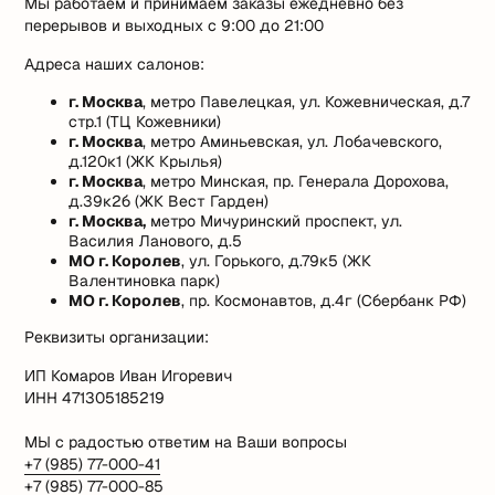
Мы работаем и принимаем заказы ежедневно без
перерывов и выходных с 9:00 до 21:00
Адреса наших салонов:
г. Москва
, метро Павелецкая, ул. Кожевническая, д.7
стр.1 (ТЦ Кожевники)
г. Москва
, метро Аминьевская, ул. Лобачевского,
д.120к1 (ЖК Крылья)
г. Москва
, метро Минская, пр. Генерала Дорохова,
д.39к2б (ЖК Вест Гарден)
г. Москва,
метро Мичуринский проспект, ул.
Василия Ланового, д.5
МО г. Королев
, ул. Горького, д.79к5 (ЖК
Валентиновка парк)
МО г. Королев
, пр. Космонавтов, д.4г (Сбербанк РФ)
Реквизиты организации:
ИП Комаров Иван Игоревич
ИНН 471305185219
МЫ с радостью ответим на Ваши вопросы
+7 (985) 77-000-41
+7 (985) 77-000-85