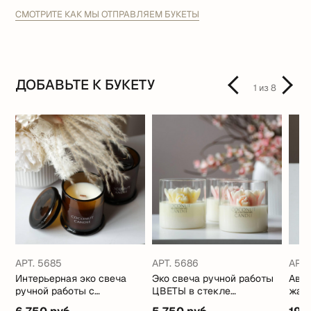
СМОТРИТЕ КАК МЫ ОТПРАВЛЯЕМ БУКЕТЫ
ДОБАВЬТЕ К БУКЕТУ
1
из
8
АРТ. 5685
АРТ. 5686
АРТ.
Интерьерная эко свеча
Эко свеча ручной работы
Авто
ручной работы с
ЦВЕТЫ в стекле
жабо
кокосовым маслом
(стильные ароматы)