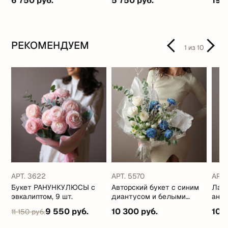
6 750 руб.
5 750 руб.
19 
РЕКОМЕНДУЕМ
1
из
10
АРТ. 3622
АРТ. 5570
АРТ.
Букет РАНУНКУЛЮСЫ с
Авторский букет с синим
Лай
эвкалиптом, 9 шт.
диантусом и белыми
анем
розами
9 550 руб.
10 300 руб.
10 
11 150 руб.