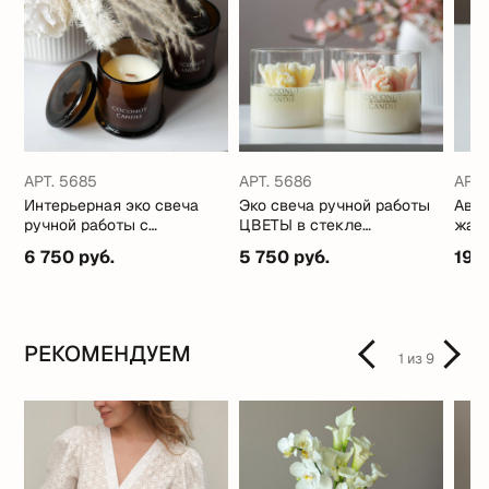
АРТ. 5685
АРТ. 5686
АРТ.
Интерьерная эко свеча
Эко свеча ручной работы
Авто
ручной работы с
ЦВЕТЫ в стекле
жабо
кокосовым маслом
(стильные ароматы)
6 750 руб.
5 750 руб.
19 
РЕКОМЕНДУЕМ
1
из
9