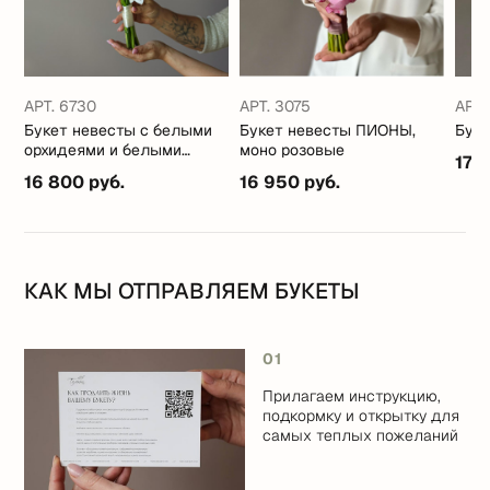
АРТ. 6730
АРТ. 3075
АРТ.
Букет невесты с белыми
Букет невесты ПИОНЫ,
Бук
орхидеями и белыми
моно розовые
17 
и
каллами
.
16 800 руб.
16 950 руб.
КАК МЫ ОТПРАВЛЯЕМ БУКЕТЫ
01
Прилагаем инструкцию,
подкормку и открытку для
самых теплых пожеланий