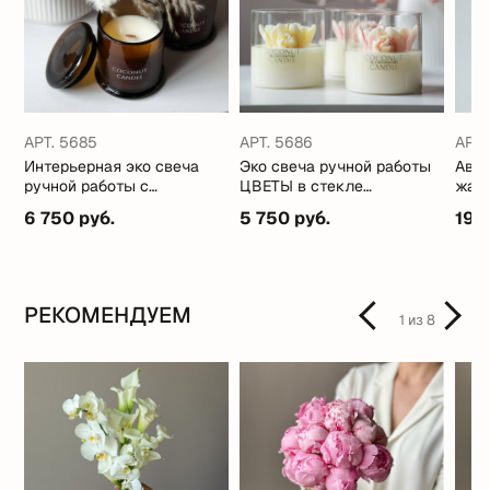
АРТ. 5685
АРТ. 5686
АРТ.
Интерьерная эко свеча
Эко свеча ручной работы
Авто
ручной работы с
ЦВЕТЫ в стекле
жабо
кокосовым маслом
(стильные ароматы)
6 750 руб.
5 750 руб.
19 
РЕКОМЕНДУЕМ
1
из
8