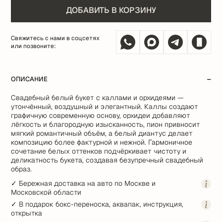
ДОБАВИТЬ В КОРЗИНУ
Свяжитесь с нами в соцсетях
или позвоните:
ОПИСАНИЕ
Свадебный белый букет с каллами и орхидеями —
утончённый, воздушный и элегантный. Каллы создают
графичную современную основу, орхидеи добавляют
лёгкость и благородную изысканность, пион привносит
мягкий романтичный объём, а белый диантус делает
композицию более фактурной и нежной. Гармоничное
сочетание белых оттенков подчёркивает чистоту и
деликатность букета, создавая безупречный свадебный
образ.
✓ Бережная доставка на авто по Москве и
Московской области
✓ В подарок бокс-переноска, аквапак, инструкция,
открытка