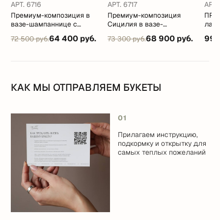
АРТ. 6716
АРТ. 6717
АРТ.
Премиум-композиция в
Премиум-композиция
ПРЕ
й
вазе-шампаннице с
Сицилия в вазе-
лан
пионами и французскими
шампаннице с розами,
вазе
64 400 руб.
68 900 руб.
99 
72 500 руб.
73 300 руб.
розами
пионами и цитрусовыми
КАК МЫ ОТПРАВЛЯЕМ БУКЕТЫ
01
Прилагаем инструкцию,
подкормку и открытку для
самых теплых пожеланий