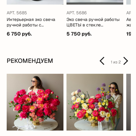
АРТ. 5685
АРТ. 5686
АРТ.
Интерьерная эко свеча
Эко свеча ручной работы
Авто
ручной работы с
ЦВЕТЫ в стекле
жабо
кокосовым маслом
(стильные ароматы)
6 750 руб.
5 750 руб.
19 
РЕКОМЕНДУЕМ
1
из
2