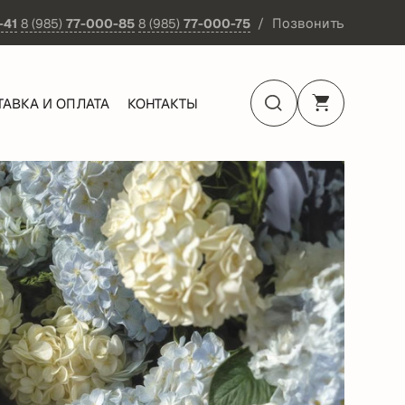
Позвонить
-41
8 (985)
77-000-85
8 (985)
77-000-75
ТАВКА И ОПЛАТА
КОНТАКТЫ