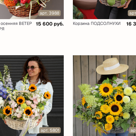
арт. 3988
ар
 осенняя ВЕТЕР
15 600 руб.
Корзина ПОДСОЛНУХИ
16 
РЯ
арт. 5801
ар