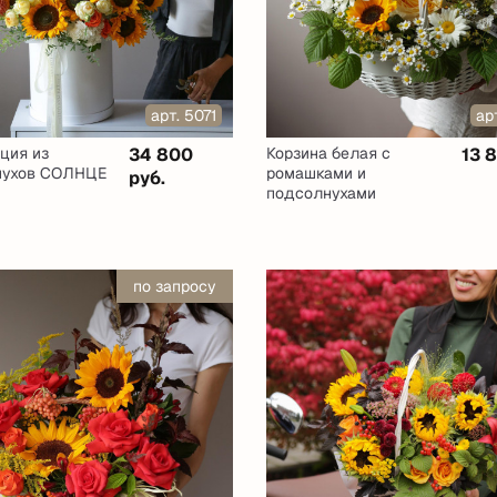
арт. 5071
ар
ция из
34 800
Корзина белая с
13 
нухов СОЛНЦЕ
ромашками и
руб.
подсолнухами
по запросу