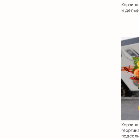
Корзина
и дель
Корзина
георгин
подсол