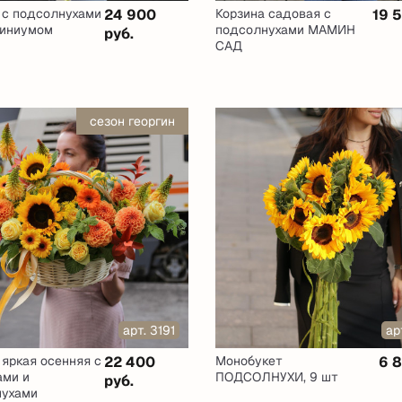
 с подсолнухами
24 900
Корзина садовая с
19 
финиумом
подсолнухами МАМИН
руб.
САД
сезон георгин
арт. 3191
ар
 яркая осенняя с
22 400
Монобукет
6 8
ами и
ПОДСОЛНУХИ, 9 шт
руб.
нухами