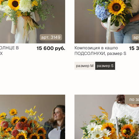
арт. 3149
ар
СОЛНЦЕ В
15 600 руб.
Композиция в кашпо
15 
Х
ПОДСОЛНУХИ, размер S
размер M
размер S
по з