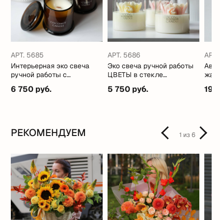
АРТ. 5685
АРТ. 5686
АРТ.
Интерьерная эко свеча
Эко свеча ручной работы
Авто
ручной работы с
ЦВЕТЫ в стекле
жабо
кокосовым маслом
(стильные ароматы)
6 750 руб.
5 750 руб.
19 
РЕКОМЕНДУЕМ
1
из
6