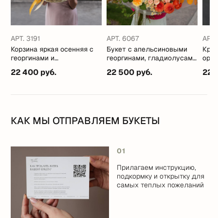
АРТ. 3191
АРТ. 6067
АРТ.
Корзина яркая осенняя с
Букет с апельсиновыми
Круг
георгинами и
георгинами, гладиолусами
ора
подсолнухами
и пионовидными розами
геор
.
22 400 руб.
22 500 руб.
22 
КАК МЫ ОТПРАВЛЯЕМ БУКЕТЫ
01
Прилагаем инструкцию,
подкормку и открытку для
самых теплых пожеланий