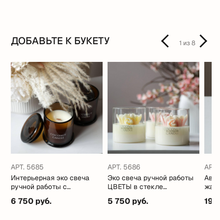
ДОБАВЬТЕ К БУКЕТУ
1
из
8
АРТ. 5685
АРТ. 5686
АРТ.
Интерьерная эко свеча
Эко свеча ручной работы
Авто
ручной работы с
ЦВЕТЫ в стекле
жабо
кокосовым маслом
(стильные ароматы)
6 750 руб.
5 750 руб.
19 