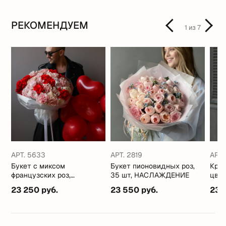
РЕКОМЕНДУЕМ
1
из
7
АРТ. 5633
АРТ. 2819
АРТ.
Букет с миксом
Букет пионовидных роз,
Круг
,
французских роз,
35 шт, НАСЛАЖДЕНИЕ
цвет
ранункулюсами и
горт
.
23 250 руб.
23 550 руб.
23 
гортензией на 14 февраля