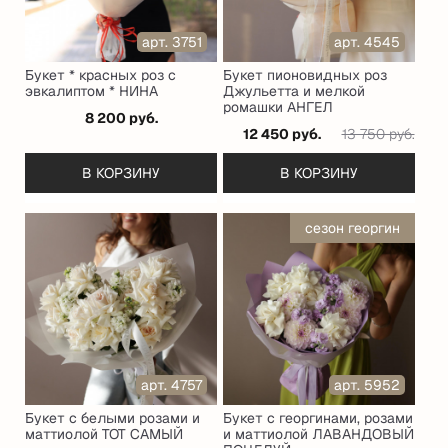
арт. 3751
арт. 4545
Букет * красных роз с
Букет пионовидных роз
эвкалиптом * НИНА
Джульетта и мелкой
ромашки АНГЕЛ
8 200 руб.
12 450 руб.
13 750 руб.
В КОРЗИНУ
В КОРЗИНУ
сезон георгин
арт. 4757
арт. 5952
Букет с белыми розами и
Букет с георгинами, розами
маттиолой ТОТ САМЫЙ
и маттиолой ЛАВАНДОВЫЙ