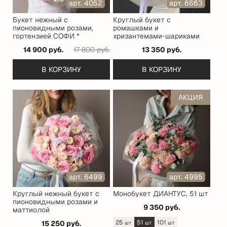
арт. 4052
арт. 6663
Букет нежный с
Круглый букет с
пионовидными розами,
ромашками и
гортензией СОФИ *
хризантемами-шариками
14 900 руб.
17 800 руб.
13 350 руб.
В КОРЗИНУ
В КОРЗИНУ
АКЦИЯ
арт. 6499
арт. 4995
Круглый нежный букет с
Монобукет ДИАНТУС, 51 шт
пионовидными розами и
9 350 руб.
маттиолой
25
51
101
15 250 руб.
шт
шт
шт