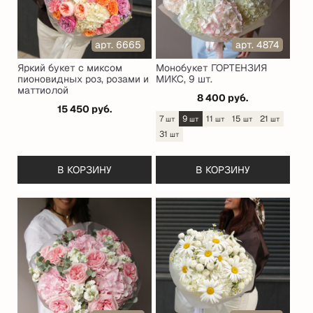
арт. 6665
арт. 4874
Яркий букет с миксом
Монобукет ГОРТЕНЗИЯ
пионовидных роз, розами и
МИКС, 9 шт.
маттиолой
8 400 руб.
15 450 руб.
7
9
11
15
21
шт
шт
шт
шт
шт
31
шт
В КОРЗИНУ
В КОРЗИНУ