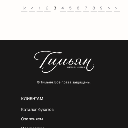
|<
<
1
2
3
4
5
6
7
8
9
>
>|
© Тимьян. Все права защищены.
КЛИЕНТАМ
Каталог букетов
Озеленяем